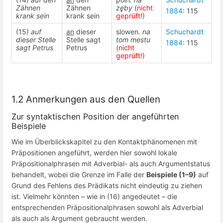
Zähnen
Zähnen
zę̨by
(nicht
1884
: 115
krank sein
krank sein
geprüft!)
(15)
auf
an
dieser
slowen
. na
Schuchardt
dieser Stelle
Stelle sagt
tom mestu
1884
: 115
sagt Petrus
Petrus
(nicht
geprüft!)
1.2 Anmerkungen aus den Quellen
Zur syntaktischen Position der angeführten
Beispiele
Wie im Überblickskapitel zu den Kontaktphänomenen mit
Präpositionen angeführt, werden hier sowohl lokale
Präpositionalphrasen mit Adverbial- als auch Argumentstatus
behandelt, wobei die Grenze im Falle der
Beispiele (1–9)
auf
Grund des Fehlens des Prädikats nicht eindeutig zu ziehen
ist. Vielmehr könnten – wie in (16) angedeutet – die
entsprechenden Präpositionalphrasen sowohl als Adverbial
als auch als Argument gebraucht werden.