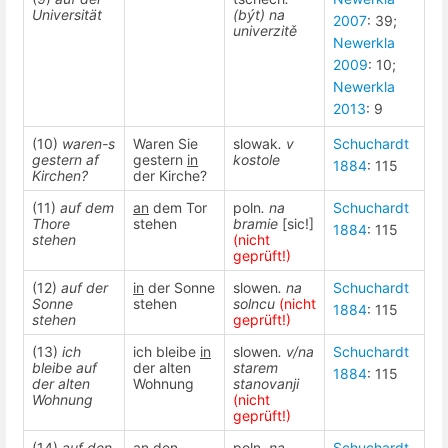
Universität
(být) na
2007
: 39;
univerzitě
Newerkla
2009
: 10;
Newerkla
2013
: 9
(10)
waren-s
Waren Sie
slowak
. v
Schuchardt
gestern af
gestern
in
kostole
1884
: 115
Kirchen?
der Kirche?
(11)
auf dem
an
dem Tor
poln
. na
Schuchardt
Thore
stehen
bramie
[sic!]
1884
: 115
stehen
(nicht
geprüft!)
(12)
auf der
in
der Sonne
slowen
. na
Schuchardt
Sonne
stehen
solncu
(nicht
1884
: 115
stehen
geprüft!)
(13)
ich
ich bleibe
in
slowen
. v/na
Schuchardt
bleibe auf
der alten
starem
1884
: 115
der alten
Wohnung
stanovanji
Wohnung
(nicht
geprüft!)
(14)
auf den
an
den
poln
. na
Schuchardt