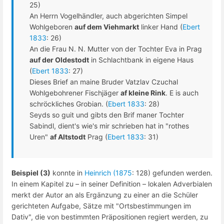
25)
An Herrn Vogelhändler, auch abgerichten Simpel
Wohlgeboren
auf dem Viehmarkt
linker Hand (
Ebert
1833
: 26)
An die Frau N. N. Mutter von der Tochter Eva in Prag
auf der Oldestodt
in Schlachtbank in eigene Haus
(
Ebert 1833
: 27)
Dieses Brief an maine Bruder Vatzlav Czuchal
Wohlgebohrener Fischjäger
af kleine Rink
. E is auch
schröckliches Grobian. (
Ebert 1833
: 28)
Seyds so guit und gibts den Brif maner Tochter
Sabindl, dient's wie's mir schrieben hat in "rothes
Uren"
af Altstodt
Prag (
Ebert 1833
: 31)
Beispiel (3)
konnte in
Heinrich (1875
: 128) gefunden werden.
In einem Kapitel zu – in seiner Definition – lokalen Adverbialen
merkt der Autor an als Ergänzung zu einer an die Schüler
gerichteten Aufgabe, Sätze mit "Ortsbestimmungen im
Dativ", die von bestimmten Präpositionen regiert werden, zu