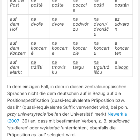
Post
poště
pošte
poczci
pošti
postá
n
e
auf
na
na
na
na
az
dem
dvoře
dvore
podwór
dvoru/
udvar
o
Hof
zu
dvorišč
n
u
auf
na
na
na
na
a
dem
koncert
koncert
koncer
koncert
koncer
Konzert
ě
e
cie
u
t
en
auf
na
na
na
na
a
dem
tržišti
trhovis
targu
trgu/trž
piac
on
Markt
ku
išču
In dem einzigen Fall, in dem in diesen zentraleuropäischen
Sprachen nicht die dem deutschen auf in Bezug auf die
Positionspezifikation (quasi-)equivalente Präposition bzw.
das ihr (quasi-)equivalente Suffix verwendet wird, bei poln.
przy uniwersytecie
'bei/an der Universität' merkt
Newerkla
(2007
: 39) an, dass mit bestimmten Verben, z. B.
studiować
'studieren' oder
wykładać
'unterrichten', ebenfalls die
Präposition
na
'auf' selegiert wird.