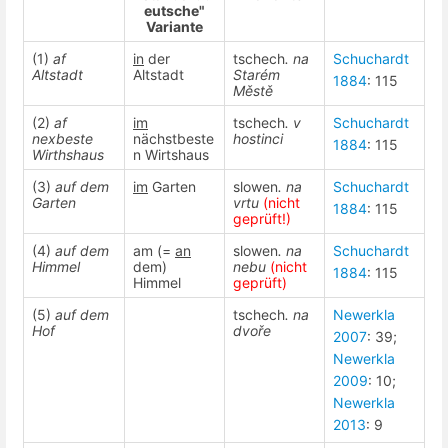
eutsche"
Variante
(1)
af
in
der
tschech
. na
Schuchardt
Altstadt
Altstadt
Starém
1884
: 115
Městě
(2)
af
im
tschech
. v
Schuchardt
nexbeste
nächstbeste
hostinci
1884
: 115
Wirthshaus
n Wirtshaus
(3)
auf dem
im
Garten
slowen
. na
Schuchardt
Garten
vrtu
(nicht
1884
: 115
geprüft!)
(4)
auf dem
am (=
an
slowen
. na
Schuchardt
Himmel
dem)
nebu
(nicht
1884
: 115
Himmel
geprüft)
(5)
auf dem
tschech
. na
Newerkla
Hof
dvoře
2007
: 39;
Newerkla
2009
: 10;
Newerkla
2013
: 9