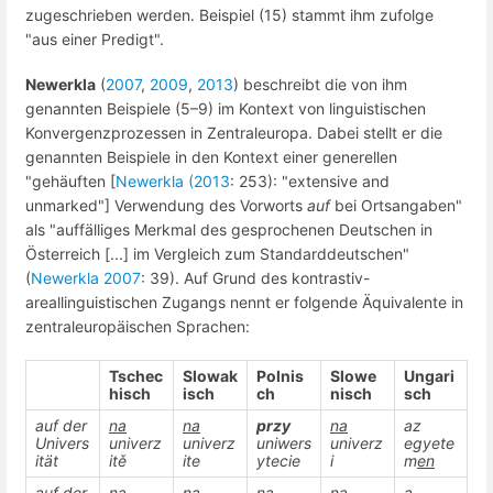
zugeschrieben werden. Beispiel (15) stammt ihm zufolge
"aus einer Predigt".
Newerkla
(
2007
,
2009
,
2013
) beschreibt die von ihm
genannten Beispiele (5–9) im Kontext von linguistischen
Konvergenzprozessen in Zentraleuropa. Dabei stellt er die
genannten Beispiele in den Kontext einer generellen
"gehäuften [
Newerkla (2013
: 253): "extensive and
unmarked"] Verwendung des Vorworts
auf
bei Ortsangaben"
als "auffälliges Merkmal des gesprochenen Deutschen in
Österreich [...] im Vergleich zum Standarddeutschen"
(
Newerkla 2007
: 39). Auf Grund des kontrastiv-
areallinguistischen Zugangs nennt er folgende Äquivalente in
zentraleuropäischen Sprachen:
Tschec
Slowak
Polnis
Slowe
Ungari
hisch
isch
ch
nisch
sch
auf der
na
na
przy
na
az
Univers
univerz
univerz
uniwers
univerz
egyete
ität
itě
ite
ytecie
i
m
en
auf der
na
na
na
na
a