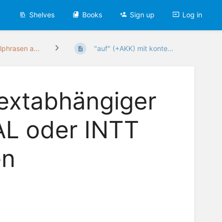
Shelves
Books
Sign up
Log in
lphrasen a...
"auf" (+AKK) mit konte...
textabhängiger
OAL oder INTT
en