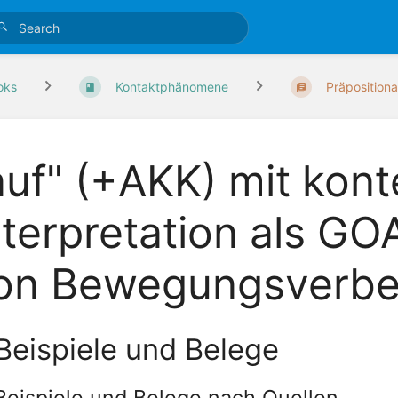
oks
Kontaktphänomene
Präpositiona
auf" (+AKK) mit kon
nterpretation als G
on Bewegungsverb
 Beispiele und Belege
 Beispiele und Belege nach Quellen