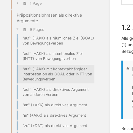
1 Page
Präpositionalphrasen als direktive
Argumente
1.2
9 Pages
Alle 
"auf" (+AKK) als räumliches Ziel (GOAL)
von Bewegungsverben
(1) u
Bezug
"auf" (+AKK) als intentionales Ziel
(INTT) von Bewegungsverben
"auf" (+AKK) mit kontextabhängiger
Interpretation als GOAL oder INTT von
Bewegungsverben
"auf" (+AKK) als direktives Argument
von anderen Verben
"an" (+AKK) als direktives Argument
"in" (+AKK) als direktives Argument
"zu" (+DAT) als direktives Argument
Beisp