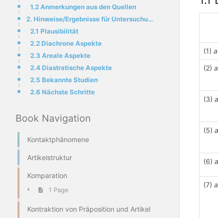
1.2 Anmerkungen aus den Quellen
2. Hinweise/Ergebnisse für Untersuchungen
2.1 Plausibilität
2.2 Diachrone Aspekte
(1)
a
2.3 Areale Aspekte
2.4 Diastratische Aspekte
(2)
a
2.5 Bekannte Studien
2.6 Nächste Schritte
(3)
Book Navigation
(5)
a
Kontaktphänomene
Artikelstruktur
(6)
a
Komparation
(7)
a
1 Page
Kontraktion von Präposition und Artikel