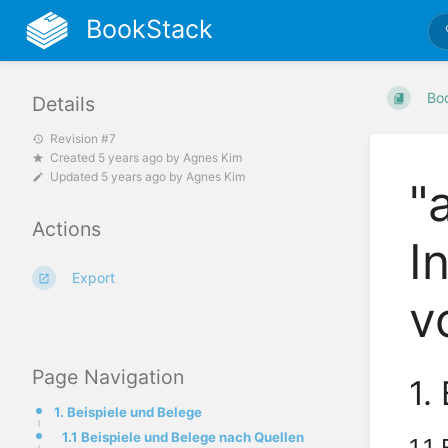
BookStack
Bo
Details
Revision #7
Created
5 years ago
by
Agnes Kim
Updated
5 years ago
by
Agnes Kim
"
Actions
I
Export
v
Page Navigation
1.
1. Beispiele und Belege
1.1 Beispiele und Belege nach Quellen
1.1