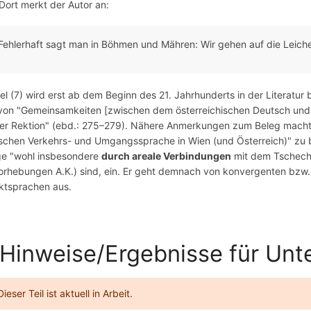
 Dort merkt der Autor an:
Fehlerhaft sagt man in Böhmen und Mähren: Wir gehen auf die Leiche
iel (7) wird erst ab dem Beginn des 21. Jahrhunderts in der Literatur
 von "Gemeinsamkeiten [zwischen dem österreichischen Deutsch un
er Rektion" (ebd.: 275–279). Nähere Anmerkungen zum Beleg macht 
schen Verkehrs- und Umgangssprache in Wien (und Österreich)" zu bz
ge "wohl insbesondere
durch areale Verbindungen
mit dem Tschechi
orhebungen A.K.) sind, ein. Er geht demnach von konvergenten bzw.
ktsprachen aus.
 Hinweise/Ergebnisse für Un
Dieser Teil ist aktuell in Arbeit.