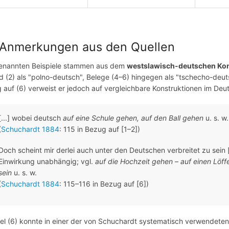
 Anmerkungen aus den Quellen
genannten Beispiele stammen aus dem
westslawisch-deutschen Kon
nd (2) als "polno-deutsch", Belege (4–6) hingegen als "tschecho-deut
 auf (6) verweist er jedoch auf vergleichbare Konstruktionen im Deu
[...] wobei deutsch
auf eine Schule gehen,
auf den Ball gehen
u. s. w.
(
Schuchardt 1884
: 115 in Bezug auf [1–2])
Doch scheint mir derlei auch unter den Deutschen verbreitet zu sein [
Einwirkung unabhängig; vgl.
auf die Hochzeit gehen
–
auf einen Löff
sein
u. s. w.
(
Schuchardt 1884
: 115–116 in Bezug auf [6])
iel (6) konnte in einer der von Schuchardt systematisch verwendete