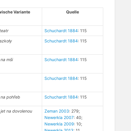
wische Variante
Quelle
teatr
Schuchardt 1884
: 115
 szkoły
Schuchardt 1884
: 115
. na mši
Schuchardt 1884
: 115
Schuchardt 1884
: 115
. na pohřeb
Schuchardt 1884
: 115
. jet na dovolenou
Zeman 2003
: 279;
Newerkla 2007
: 40;
Newerkla 2009
: 10;
Newerkla 2013
: 11