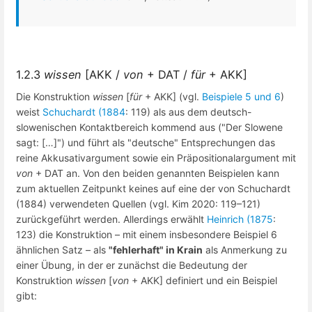
1.2.3
wissen
[AKK /
von
+ DAT /
für
+ AKK]
Die Konstruktion
wissen
[
für
+ AKK] (vgl.
Beispiele 5 und 6
)
weist
Schuchardt (1884
: 119) als aus dem deutsch-
slowenischen Kontaktbereich kommend aus ("Der Slowene
sagt: […]") und führt als "deutsche" Entsprechungen das
reine Akkusativargument sowie ein Präpositionalargument mit
von
+ DAT an. Von den beiden genannten Beispielen kann
zum aktuellen Zeitpunkt keines auf eine der von Schuchardt
(1884) verwendeten Quellen (vgl. Kim 2020: 119–121)
zurückgeführt werden. Allerdings erwählt
Heinrich (1875
:
123) die Konstruktion – mit einem insbesondere Beispiel 6
ähnlichen Satz – als
"fehlerhaft" in Krain
als Anmerkung zu
einer Übung, in der er zunächst die Bedeutung der
Konstruktion
wissen
[
von
+ AKK] definiert und ein Beispiel
gibt: