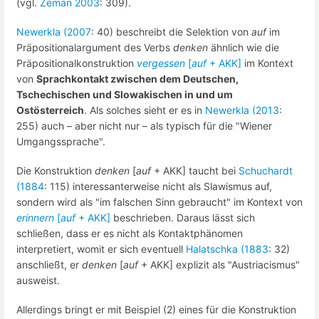
(vgl.
Zeman 2003
: 309).
Newerkla (2007
: 40) beschreibt die Selektion von
auf
im
Präpositionalargument des Verbs
denken
ähnlich wie die
Präpositionalkonstruktion
vergessen
[
auf
+ AKK]
im Kontext
von
Sprachkontakt zwischen dem Deutschen,
Tschechischen und Slowakischen in und um
Ostösterreich
. Als solches sieht er es in
Newerkla (2013
:
255) auch – aber nicht nur – als typisch für die "Wiener
Umgangssprache".
Die Konstruktion
denken
[
auf
+ AKK] taucht bei
Schuchardt
(1884
: 115) interessanterweise nicht als Slawismus auf,
sondern wird als "im falschen Sinn gebraucht" im Kontext von
erinnern
[
auf
+ AKK]
beschrieben. Daraus lässt sich
schließen, dass er es nicht als Kontaktphänomen
interpretiert, womit er sich eventuell
Halatschka (1883
: 32)
anschließt, er
denken
[
auf
+ AKK] explizit als "Austriacismus"
ausweist.
Allerdings bringt er mit Beispiel (2) eines für die Konstruktion