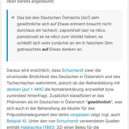
oben bereits angedeutet:
Das bei den Deutschen Östreichs [sic!] sehr
gewöhnliche
sich auf Etwas erinnern
braucht nicht
durchaus ein tschech.
zapomínati (se) na něco,
pamatovati se na něco
zum Vorbild haben; es
schließt sich wohl zunächst an ein in falschem Sinn
gebrauchtes
auf
Etwas denken
an.
Daraus wird ersichtlich, dass
Schuchardt
zwar die
strukturelle Ähnlichkeit des Deutschen in Österreich und des
Tschechischen wahrnimmt, jedoch ob der Reihenbildung mit
denken
[
auf
+ AKK]
die Kontakterklärung anzweifelt bzw.
zumindest hinterfragt. Zusätzlich klassifiziert er das
Phänomen als im Deutschen in Österreich "
gewöhnlich
", was
sich auch in der Behandlung als Muster für das
Präpositionalargument des Verbs
vergessen
zeigt (vgl. auch
Beispiel 4
). Unter den von
Schuchardt
verwendeten Quellen
enthält
Halatschka (1883
: 32) einen Beleg für die