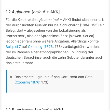
1.2.4
glauben
[
an/auf
+ AKK]
Für die Konstruktion
glauben
[
auf
+ AKK] findet sich innerhalb
der durchsuchten Quellen nur bei Schuchardt (1884: 155) ein
Beleg, dort – abgesehen von der Lokalisierung als
"zarzerisch", also der Sprachinsel Zarz (slowen. Sorica) –
jedoch ebenfalls ohne weitere Angaben. Allerdings konnte
Beispiel 7
auf
Czoernig (1876
: 173) zurückgeführt werden,
der im Rahmen einer ethnographischen Erkundung der
deutschen Sprachinsel auch die zehn Gebote, darunter auch
das erste, erhob:
Dos erschte: I glaub auf oan Gott, ischt oan Gott.
(
Czoernig 1876
: 173)
1.2.5
vertrauen
[
an/auf
+ AKK]