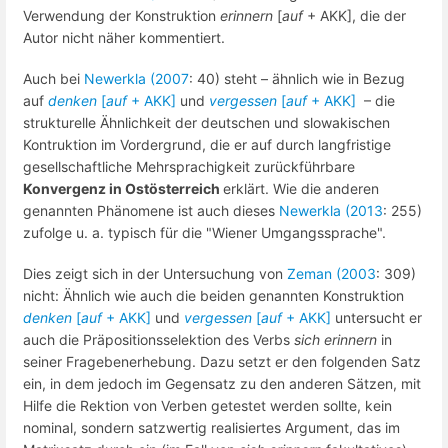
Verwendung der Konstruktion
erinnern
[
auf
+ AKK], die der
Autor nicht näher kommentiert.
Auch bei
Newerkla (2007
: 40) steht – ähnlich wie in Bezug
auf
denken
[
auf
+ AKK]
und
vergessen
[
auf
+ AKK]
– die
strukturelle Ähnlichkeit der deutschen und slowakischen
Kontruktion im Vordergrund, die er auf durch langfristige
gesellschaftliche Mehrsprachigkeit zurückführbare
Konvergenz in Ostösterreich
erklärt. Wie die anderen
genannten Phänomene ist auch dieses
Newerkla (2013
: 255)
zufolge u. a. typisch für die "Wiener Umgangssprache".
Dies zeigt sich in der Untersuchung von
Zeman (2003
: 309)
nicht: Ähnlich wie auch die beiden genannten Konstruktion
denken
[
auf
+ AKK]
und
vergessen
[
auf
+ AKK]
untersucht er
auch die Präpositionsselektion des Verbs
sich erinnern
in
seiner Fragebenerhebung. Dazu setzt er den folgenden Satz
ein, in dem jedoch im Gegensatz zu den anderen Sätzen, mit
Hilfe die Rektion von Verben getestet werden sollte, kein
nominal, sondern satzwertig realisiertes Argument, das im