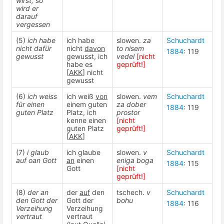
wirst, so
wird er
darauf
vergessen
(5)
ich habe
ich habe
slowen.
za
Schuchardt
nicht dafür
nicht
davon
to nisem
1884
: 119
gewusst
gewusst, ich
vedel
[nicht
habe es
geprüft!]
[
AKK
] nicht
gewusst
(6)
ich weiss
ich weiß
von
slowen.
vem
Schuchardt
für einen
einem guten
za dober
1884
: 119
guten Platz
Platz, ich
prostor
kenne einen
[nicht
guten Platz
geprüft!]
[
AKK
]
(7)
i glaub
ich glaube
slowen.
v
Schuchardt
auf oan Gott
an
einen
eniga boga
1884
: 115
Gott
[nicht
geprüft!]
(8)
der an
der
auf
den
tschech.
v
Schuchardt
den Gott der
Gott der
bohu
1884
: 116
Verzeihung
Verzeihung
vertraut
vertraut