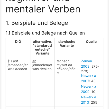
mentaler Verben
1. Beispiele und Belege
1.1 Beispiele und Belege nach Quellen
DiÖ
alternative,
slawische
Quelle
"standardd
Variante
eutsche"
Variante
(1)
auf
an
tschech.
Zeman
jemanden/et
jemanden/et
myslet na
2003
: 275–
was denken
was denken
někoho/něc
278;
o
Newerkla
2007
: 40;
Newerkla
2009
: 10;
Newerkla
2013
: 255