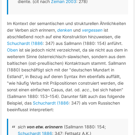
diente. (cit nach
Zeman 2003
: 278)
Im Kontext der semantischen und strukturellen Ähnlichkeiten
der Verben
sich erinnern
,
denken
und
vergessen
ist
abschließend noch auf eine Konstruktion hinzuweisen, die
Schuchardt (1886
: 347) aus Sallmann (1880: 154) anführt.
Oben
ist sie jedoch nicht verzeichnet, da sie nicht aus dem in
weiterem Sinne österreichisch-slawischen, sondern aus dem
baltischen (ost-preußischen) Kontaktraum stammt. Sallmann
(1880) beschäftigt sich mit der "deutschen Mundart in
Estland", in Bezug auf deren Syntax ihm ebenfalls auffällt,
"wie häufig Verba mit Präpositionen construiert werden, die
sonst einen einfachen Casus,
dat
. od.
acc
., bei sich haben"
(Sallmann 1880: 153–154). Darunter fällt auch das folgende
Beispiel, das
Schuchardt (1886
: 347) als vom Russischen
beeinflusst interpretiert:
sich
von etw. erinnern
(Sallmann 1880: 154;
Schuchardt 1886
: 347; Fettsatz A.K.)