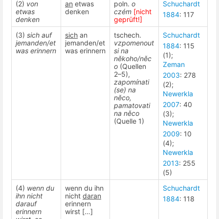
(2)
von
an
etwas
poln.
o
Schuchardt
etwas
denken
czém
[nicht
1884
: 117
denken
geprüft!]
(3)
sich auf
sich
an
tschech.
Schuchardt
jemanden/et
jemanden/et
vzpomenout
1884
: 115
was erinnern
was erinnern
si na
(1);
někoho/něc
Zeman
o
(Quellen
2–5),
2003
: 278
zapomínati
(2);
(se) na
Newerkla
něco,
2007
: 40
pamatovati
na něco
(3);
(Quelle 1)
Newerkla
2009
: 10
(4);
Newerkla
2013
: 255
(5)
(4)
wenn du
wenn du ihn
Schuchardt
ihn nicht
nicht
daran
1884
: 118
darauf
erinnern
erinnern
wirst […]