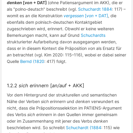
denken
[
von
+ DAT]
(ohne Patiensargument im AKK), die er
als "polno-deutsch" beschreibt (vgl.
Schuchardt 1884
: 117) –
womit es an die Konstruktion
vergessen
[
von
+ DAT]
, die
ebenfalls dem polnisch-deutschen Kontaktgebiet
zugeschrieben wird, erinnert. Obwohl er keine weiteren
Bemerkungen macht, kann auf Grund
Schuchardts
strukturierter Aufarbeitung davon ausgegangen werden,
dass er in diesem Kontext die Präposition
von
als Ersatz für
an
betrachtet (vgl. Kim 2020: 115–116), wobei er dabei seiner
Quelle
Bernd (1820
: 417) folgt.
1.2.2
sich erinnern
[
an/auf
+ AKK]
Vor dem Hintergrund der strukturellen und semantischen
Nähe der Verben
sich erinnern
und
denken
verwundert es
nicht, dass die Präpositionsselektion im PATIENS-Argument
des Verbs
sich erinnern
in den Quellen immer gemeinsam
oder im Zusammenhang mit jener des Verbs
denken
beschrieben wird. So schreibt
Schuchardt (1884
: 115) wie