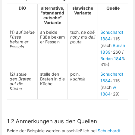
DiÖ
alternative,
slawische
Quelle
"standardd
Variante
eutsche"
Variante
(1)
auf beide
an
beide
tsch.
na obě
Schuchardt
Füsse
Füße bekam
nohy mu dali
1884
: 115
bekam er
er Fesseln
pouta
(nach
Burian
Fesseln
1839
: 260 /
Burian 1843
:
315)
(2)
stelle
stelle den
poln.
Schuchardt
den Braten
Braten
in
die
kuchnia
1884
: 115
auf die
Küche
(nach
w
Küche
1884
: 29)
1.2 Anmerkungen aus den Quellen
Beide der Beispiele werden ausschließlich bei
Schuchardt