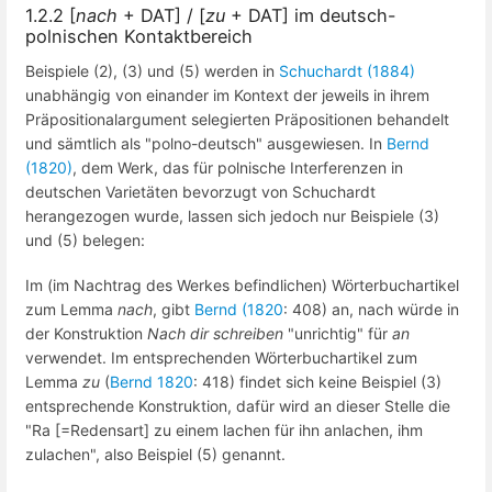
1.2.2 [
nach
+ DAT] / [
zu
+ DAT] im deutsch-
polnischen Kontaktbereich
Beispiele (2), (3) und (5) werden in
Schuchardt (1884)
unabhängig von einander im Kontext der jeweils in ihrem
Präpositionalargument selegierten Präpositionen behandelt
und sämtlich als "polno-deutsch" ausgewiesen. In
Bernd
(1820)
, dem Werk, das für polnische Interferenzen in
deutschen Varietäten bevorzugt von Schuchardt
herangezogen wurde, lassen sich jedoch nur Beispiele (3)
und (5) belegen:
Im (im Nachtrag des Werkes befindlichen) Wörterbuchartikel
zum Lemma
nach
, gibt
Bernd (1820
: 408) an, nach würde in
der Konstruktion
Nach dir schreiben
"unrichtig" für
an
verwendet. Im entsprechenden Wörterbuchartikel zum
Lemma
zu
(
Bernd 1820
: 418) findet sich keine Beispiel (3)
entsprechende Konstruktion, dafür wird an dieser Stelle die
"Ra [=Redensart] zu einem lachen für ihn anlachen, ihm
zulachen", also Beispiel (5) genannt.