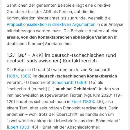
Sämtlichen der genannten Beispiele liegt eine direktive
Grundstruktur (der ADR als Person, auf die die
Kommunikation hingerichtet ist) zugrunde, weshalb die
Präpositionsselektion in direktiven Argumenten
in der Analyse
miteinbezogen werden muss. Die Beispiele deuten auf eine
areale, von den Kontaktsprachen abhängige Variation
in
deutschen (Lerner-)Varietäten hin.
1.2.1 [
auf
+ AKK] im deutsch-tschechischen (und
deutsch-südslawischen) Kontaktbereich
Die Beispiele (1) und (4) werden beide von Schuchardt
(
1884
,
1886
) im
deutsch-tschechischen Kontaktbereich
verortet. (1) beschreibt
Schuchardt (1884
: 115) als
"tschecho-d.[eutsch] […]
auch bei Gebildeten“
. In den von
ihm nachweislich ausgewerteten Texten (vgl. Kim 2020: 119–
120) findet es sich jedoch auch in
Ebert (1833
: 45), also
einem Text, eher sekundären Ethnolekt repräsentiert. Darin
endet ein – wohl trotz der Überschrift, es handle sich um
"zwei wörtlich abkopirte Liebesbriefe aus dem Böhmerland"
(
Ebert 1833
: 43) – Brief mit der Abschiedsformel: