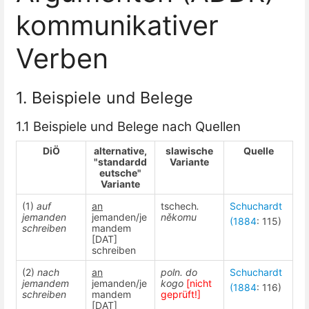
kommunikativer
Verben
1. Beispiele und Belege
1.1 Beispiele und Belege nach Quellen
DiÖ
alternative,
slawische
Quelle
"standardd
Variante
eutsche"
Variante
(1)
auf
an
tschech
.
Schuchardt
jemanden
jemanden/je
někomu
(1884
: 115)
schreiben
mandem
[DAT]
schreiben
(2)
nach
an
poln. do
Schuchardt
jemandem
jemanden/je
kogo
[nicht
(1884
: 116)
schreiben
mandem
geprüft!]
[DAT]