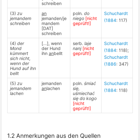
schreiben
(3)
zu
an
poln
. do
Schuchardt
jemandem
jemanden/je
niego
[nicht
(1884
: 117)
schreiben
mandem
geprüft!]
[DAT]
schreiben
(4)
der
[...], wenn
serb.
laje
Schuchardt
Mond
der Hund
nanj
[nicht
(1884
: 118);
kümmert
ihn
an
bellt
geprüft!]
Schuchardt
sich nicht,
wenn der
(1886
: 347)
Hund auf ihn
bellt
(5)
zu
jemanden
poln.
śmiać
Schuchardt
jemandem
an
lachen
się,
(1884
: 118)
lachen
uśmiechać
się do kogo
[nicht
geprüft!]
1.2 Anmerkungen aus den Quellen