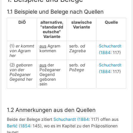
1.1 Beispiele und Belege nach Quellen
DiÖ
alternative,
slawische
Quelle
"standardd
Variante
eutsche"
Variante
(1)
er kommt
aus
Agram
serb.
od
Schuchardt
von Agram
kommen
Zagreba
(1884
: 117)
her
(2)
geboren
aus
der
serb
. od
Schuchardt
von der
Požeganer
Požege
(1884
: 117)
Požeganer
Gegend
Gegend her
geboren
sein
1.2 Anmerkungen aus den Quellen
Beide der Belege zitiert
Schuchardt (1884
: 117) offen aus
Berlić (1854
: 145), wo es im Kapitel zu den Präpositionen
lautet: