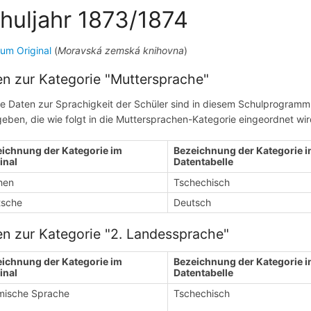
huljahr 1873/1874
zum Original
(
Moravská zemská knihovna
)
n zur Kategorie "Muttersprache"
te Daten zur Sprachigkeit der Schüler sind in diesem Schulprogramm 
eben, die wie folgt in die Muttersprachen-Kategorie eingeordnet wir
ichnung der Kategorie im
Bezeichnung der Kategorie i
inal
Datentabelle
hen
Tschechisch
tsche
Deutsch
n zur Kategorie "2. Landessprache"
ichnung der Kategorie im
Bezeichnung der Kategorie i
inal
Datentabelle
mische Sprache
Tschechisch