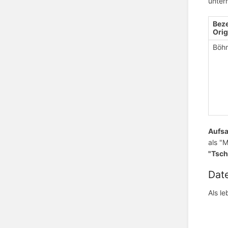
unter
Beze
Orig
Böh
Aufs
als "
"Tsch
Dat
Als l