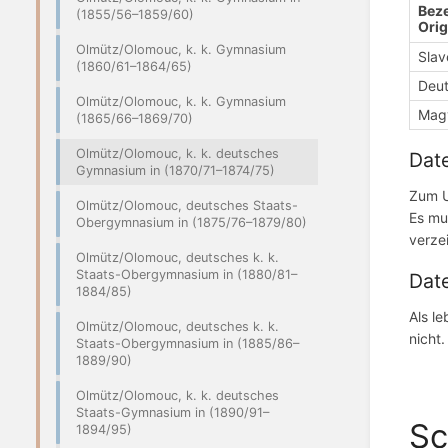
Beze
(1855/56–1859/60)
Orig
Olmütz/Olomouc, k. k. Gymnasium
Slav
(1860/61–1864/65)
Deu
Olmütz/Olomouc, k. k. Gymnasium
Mag
(1865/66–1869/70)
Olmütz/Olomouc, k. k. deutsches
Date
Gymnasium in (1870/71–1874/75)
Zum U
Olmütz/Olomouc, deutsches Staats-
Es mu
Obergymnasium in (1875/76–1879/80)
verze
Olmütz/Olomouc, deutsches k. k.
Staats-Obergymnasium in (1880/81–
Dat
1884/85)
Als l
Olmütz/Olomouc, deutsches k. k.
nicht.
Staats-Obergymnasium in (1885/86–
1889/90)
Olmütz/Olomouc, k. k. deutsches
Staats-Gymnasium in (1890/91–
Sc
1894/95)