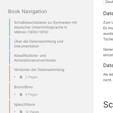
Deu
Book Navigation
Date
Schulbesuchsdaten zu Gymnasien mit
Zum U
deutscher Unterrichtssprache in
Es mu
Mähren (1850–1910)
wurde
Tsche
Über die Datensammlung und
Dokumentation
Gener
einze
Klassifikations- und
Annotationskonventionen
Dat
Versionen der Datensammlung
Als l
2 Pages
nicht.
Brünn/Brno
4 Pages
Sc
Iglau/Jihlava
12 Pages