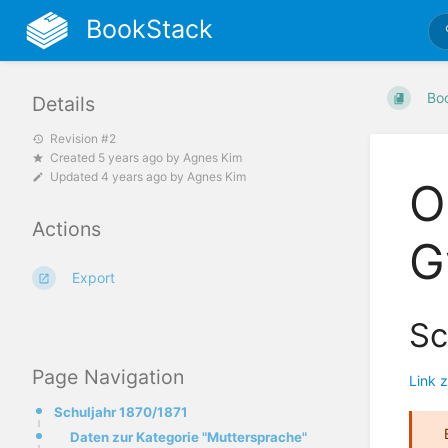
BookStack
Bo
Details
Revision #2
Created
5 years ago
by
Agnes Kim
Updated
4 years ago
by
Agnes Kim
O
Actions
G
Export
Sc
Page Navigation
Link 
Schuljahr 1870/1871
Daten zur Kategorie "Muttersprache"