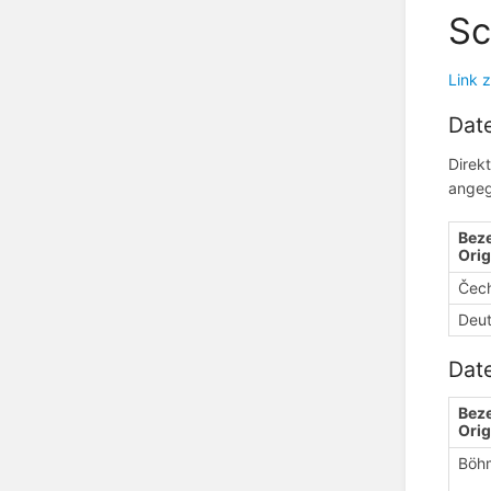
Sc
Link 
Date
Direk
angeg
Beze
Orig
Čec
Deu
Date
Beze
Orig
Böh