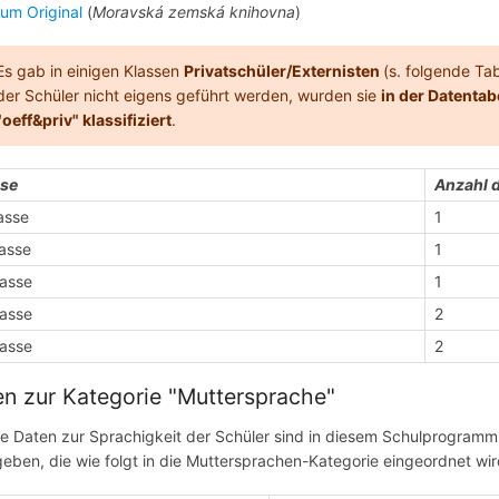
zum Original
(
Moravská zemská knihovna
)
Es gab in einigen Klassen
Privatschüler/Externisten
(s. folgende Tab
der Schüler nicht eigens geführt werden, wurden sie
in der Datentab
"oeff&priv" klassifiziert
.
sse
Anzahl d
lasse
1
lasse
1
lasse
1
lasse
2
lasse
2
n zur Kategorie "Muttersprache"
te Daten zur Sprachigkeit der Schüler sind in diesem Schulprogramm 
eben, die wie folgt in die Muttersprachen-Kategorie eingeordnet wir