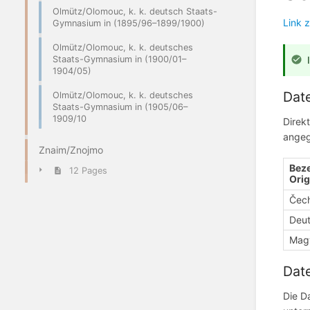
Olmütz/Olomouc, k. k. deutsch Staats-
Link 
Gymnasium in (1895/96–1899/1900)
Olmütz/Olomouc, k. k. deutsches
Staats-Gymnasium in (1900/01–
1904/05)
Date
Olmütz/Olomouc, k. k. deutsches
Staats-Gymnasium in (1905/06–
1909/10
Direk
angeg
Znaim/Znojmo
Beze
12 Pages
Orig
Čec
Deu
Mag
Date
Die D