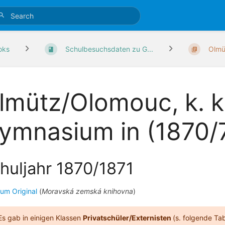
oks
Schulbesuchsdaten zu G...
Olmü
lmütz/Olomouc, k. k
ymnasium in (1870/
huljahr 1870/1871
zum Original
(
Moravská zemská knihovna
)
Es gab in einigen Klassen
Privatschüler/Externisten
(s. folgende Tab