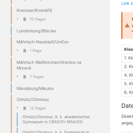
Link 
Kremsier/Kroměříž
10 Pages
Lundenburg/Břeclav
Mährisch-Neustadt/Uničov
Kla
1 Page
1. K
Mährisch Weißkirchen/Hranice na
2. K
Moravě
4. K
7 Pages
5. K
Nikolsburg/Mikulov
6. K
Olmütz/Olomouc
Date
12 Pages
Direk
Olmütz/Olomouc, K. k. akademisches
Gymnasium in (1850/51–1854/55)
angeg
Olmütz/Olomouc, k. k. Gymnasium in