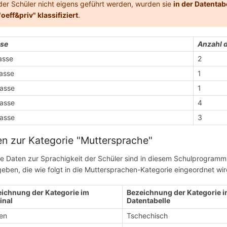
der Schüler nicht eigens geführt werden, wurden sie
in der Datentab
"oeff&priv" klassifiziert
.
sse
Anzahl d
lasse
2
lasse
1
lasse
1
lasse
4
lasse
3
n zur Kategorie "Muttersprache"
te Daten zur Sprachigkeit der Schüler sind in diesem Schulprogramm 
eben, die wie folgt in die Muttersprachen-Kategorie eingeordnet wir
ichnung der Kategorie im
Bezeichnung der Kategorie i
inal
Datentabelle
en
Tschechisch