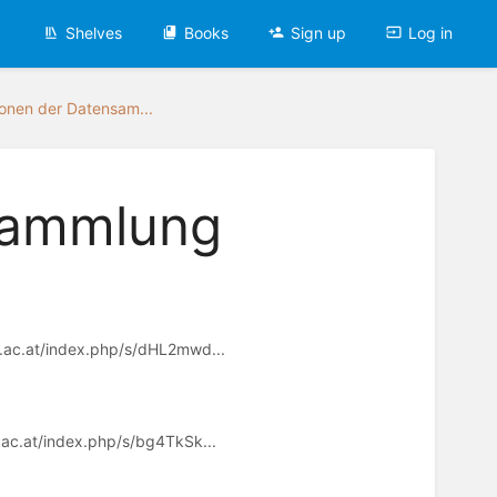
Shelves
Books
Sign up
Log in
ionen der Datensam...
sammlung
ie.ac.at/index.php/s/dHL2mwd...
e.ac.at/index.php/s/bg4TkSk...