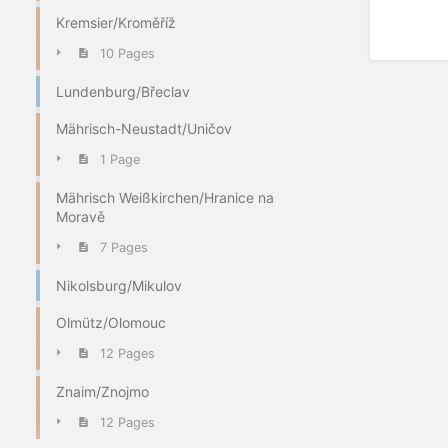
Kremsier/Kroměříž
10 Pages
Lundenburg/Břeclav
Mährisch-Neustadt/Uničov
1 Page
Mährisch Weißkirchen/Hranice na
Moravě
7 Pages
Nikolsburg/Mikulov
Olmütz/Olomouc
12 Pages
Znaim/Znojmo
12 Pages