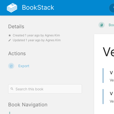
BookStack
Bo
Details
Created
1 year ago
by
Agnes Kim
Updated
1 year ago
by
Agnes Kim
V
Actions
Export
v
Ve
v
Ve
Book Navigation