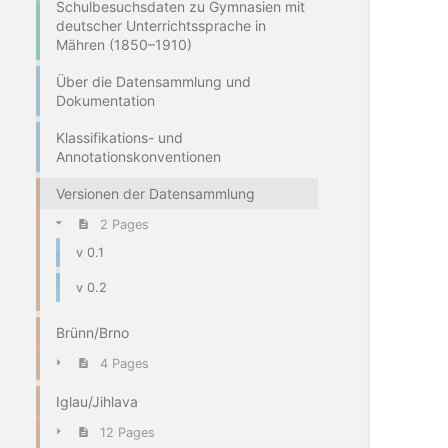
Schulbesuchsdaten zu Gymnasien mit
deutscher Unterrichtssprache in
Mähren (1850–1910)
Über die Datensammlung und
Dokumentation
Klassifikations- und
Annotationskonventionen
Versionen der Datensammlung
2 Pages
v 0.1
v 0.2
Brünn/Brno
4 Pages
Iglau/Jihlava
12 Pages