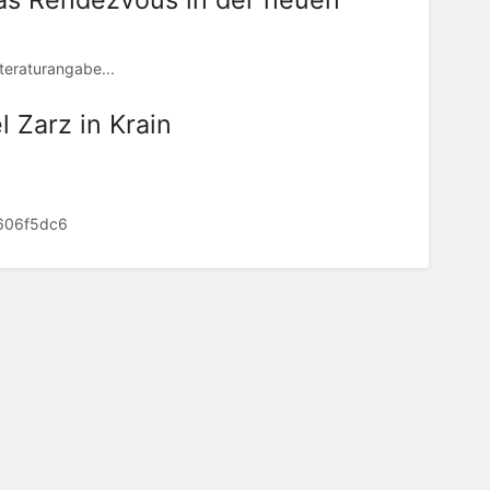
eraturangabe...
 Zarz in Krain
d606f5dc6