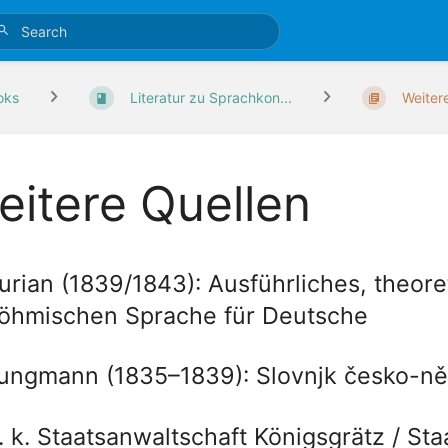
oks
Literatur zu Sprachkon...
Weiter
eitere Quellen
urian (1839/1843): Ausführliches, theor
öhmischen Sprache für Deutsche
ungmann (1835–1839): Slovnjk česko-n
. k. Staatsanwaltschaft Königsgrätz / St