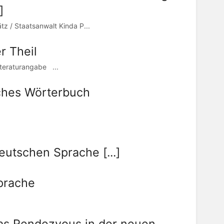
]
tz / Staatsanwalt Kinda P...
r Theil
teraturangabe ...
ches Wörterbuch
utschen Sprache [...]
Sprache
Das Rendezvous in der neuen