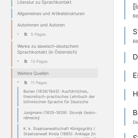
Literatur zu Sprachkontakt
[
Allgemeines und Artikelstrukturen
Bi
Autorinnen und Autoren
S
5 Pages
Bi
Werke zu slawisch-deutschem
Sprachkontakt (in Österreich)
D
13 Pages
Weitere Quellen
E
11 Pages
Burian (1839/1843): Ausführliches,
H
theoretisch-practisches Lehrbuch der
böhmischen Sprache für Deutsche
B
Jungmann (1835–1839): Slovnjk česko-
německý
Di
K. k. Staatsanwaltschaft Königsgrätz /
Staatsanwalt Kinda (1885): Anklage [in
S