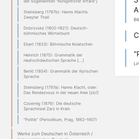
der sogenannten "Königinhofer Affäre"]
A
Steinsberg (1797b): Hanns Klachls
Zweyter Theil
Bi
Dobrovský (1802–1821): Deutsch-
C
böhmisches Wörterbuch
Ebert (1833): Böhmische Kolatschen
"
Heinrich (1875): Grammatik der
neuhochdeutschen Sprache [...]
Li
Berlić (1854): Grammatik der illyrischen
Sprache
Steinsberg (1797a): Hanns Klachl, oder:
Das Rendezvous in der neuen Alee [sic!]
Czoernig (1876): Die deutsche
Sprachinsel Zarz in Krain
"Politik" (Periodikum, Prag, 1862–1907)
Werke zum Deutschen in Österreich /