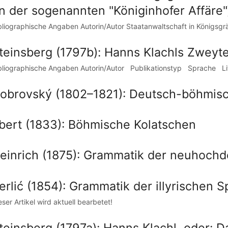
in der sogenannten "Königinhofer Affäre"
bliographische Angaben Autorin/Autor Staatanwaltschaft in Königsgrä
teinsberg (1797b): Hanns Klachls Zweyte
bliographische Angaben Autorin/Autor Publikationstyp Sprache Li
obrovský (1802–1821): Deutsch-böhmis
bert (1833): Böhmische Kolatschen
einrich (1875): Grammatik der neuhochde
erlić (1854): Grammatik der illyrischen 
eser Artikel wird aktuell bearbetet!
teinsberg (1797a): Hanns Klachl, oder: 