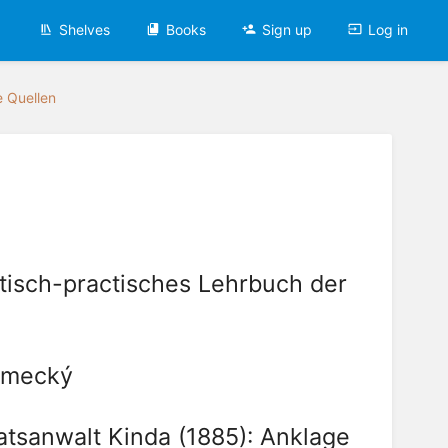
Shelves
Books
Sign up
Log in
e Quellen
etisch-practisches Lehrbuch der
ěmecký
aatsanwalt Kinda (1885): Anklage