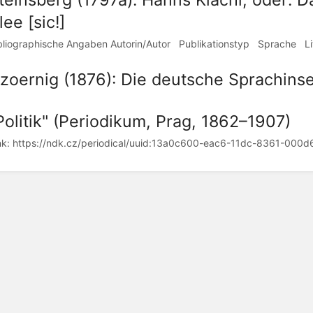
lee [sic!]
bliographische Angaben Autorin/Autor Publikationstyp Sprache Lit
zoernig (1876): Die deutsche Sprachinsel
Politik" (Periodikum, Prag, 1862–1907)
nk: https://ndk.cz/periodical/uuid:13a0c600-eac6-11dc-8361-000